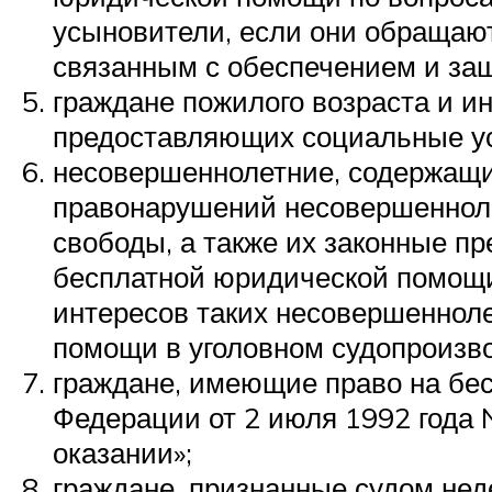
усыновители, если они обращаю
связанным с обеспечением и защ
граждане пожилого возраста и и
предоставляющих социальные ус
несовершеннолетние, содержащи
правонарушений несовершенноле
свободы, а также их законные п
бесплатной юридической помощи
интересов таких несовершенноле
помощи в уголовном судопроизво
граждане, имеющие право на бе
Федерации от 2 июля 1992 года 
оказании»;
граждане, признанные судом нед