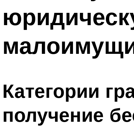
юридическ
малоимущ
Категории гр
получение б