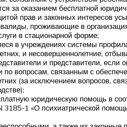
тся за оказанием бесплатной юридич
итой прав и законных интересов ус
нвалиды, проживающие в организаци
луги в стационарной форме;
еся в учреждениях системы профила
тних, и несовершеннолетние, отбыв
редставители и представители, если 
 по вопросам, связанным с обеспече
тних (за исключением вопросов, св
дстве);
сплатную юридическую помощь в соот
N 3185-1 «О психиатрической помощи
ееспособными, а также их законные п