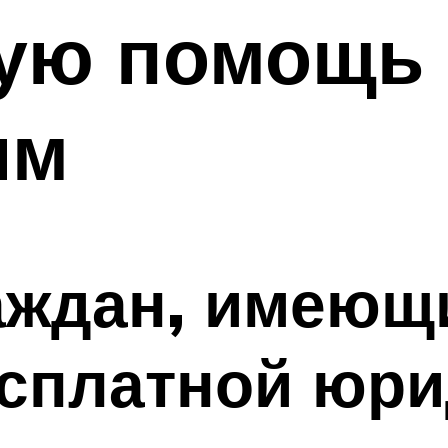
ую помощь
им
аждан, имеющ
есплатной юри