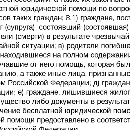
атной юридической помощи по вопро
ов таких граждан; 8.1) граждане, по
г (супруга), состоявший (состоявшая
ли (смерти) в результате чрезвычай
айной ситуации; в) родители погибше
, находившиеся на полном содержании
чавшие от него помощь, которая бы
анию, а также иные лица, признанны
м Российской Федерации; д) граждан
ации; е) граждане, лишившиеся жил
ущество либо документы в результа
учение бесплатной юридической пом
й помощи предоставлено в соответ
Российской Федерации.