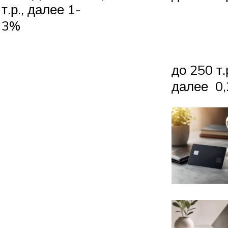
т.р., далее 1-
3%
до 250 т.
далее 0