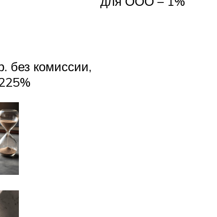
для ООО – 1%
р. без комиссии,
,225%