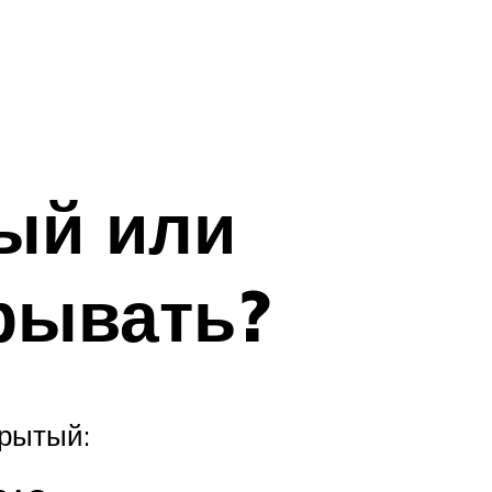
вый или
крывать?
крытый: