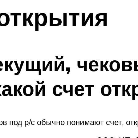
открытия
екущий, чеко
какой счет от
в под р/с обычно понимают счет, от