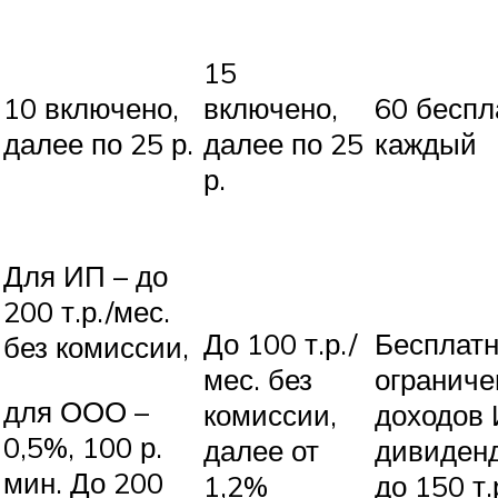
15
10 включено,
включено,
60 беспла
далее по 25 р.
далее по 25
каждый
р.
Для ИП – до
200 т.р./мес.
До 100 т.р./
Бесплатн
без комиссии,
мес. без
ограниче
для ООО –
комиссии,
доходов 
0,5%, 100 р.
далее от
дивиденд
мин. До 200
1,2%
до 150 т.