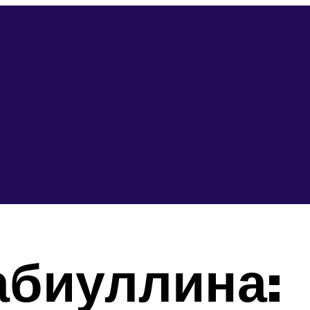
абиуллина: