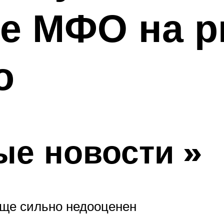
ие МФО на 
о
е новости »
 еще сильно недооценен