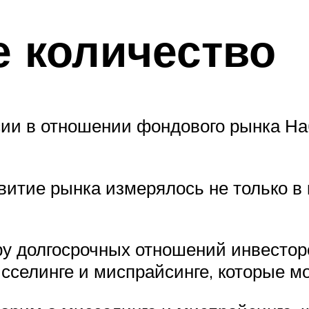
е количество
сии в отношении фондового рынка На
витие рынка измерялось не только в
уру долгосрочных отношений инвестор
исселинге и миспрайсинге, которые м