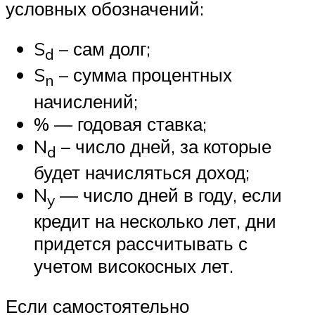
условных обозначений:
S
– сам долг;
d
S
– сумма процентных
n
начислений;
% — годовая ставка;
N
– число дней, за которые
d
будет начисляться доход;
N
— число дней в году, если
y
кредит на несколько лет, дни
придется рассчитывать с
учетом високосных лет.
Если самостоятельно