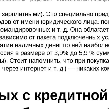
с зарплатными). Это специально пре
одов от имени юридического лица: по
командировочных и т. д. Она облага
ависимо от пакета подключенных усл
нятие наличных денег по ней наибол
иссия в размере от 3,9% до 5,9 % су
ты). Стоит напомнить, что при покуп
 через интернет и т. д.) — никаких к
ых с кредитно