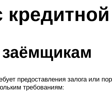
 кредитной
к заёмщикам
ебует предоставления залога или по
кольким требованиям: