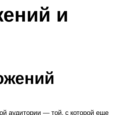
ений и
ожений
й аудитории — той, с которой еще