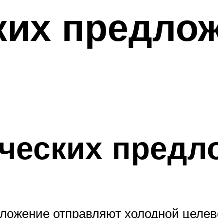
ких предлож
ческих предл
ложение отправляют холодной целево