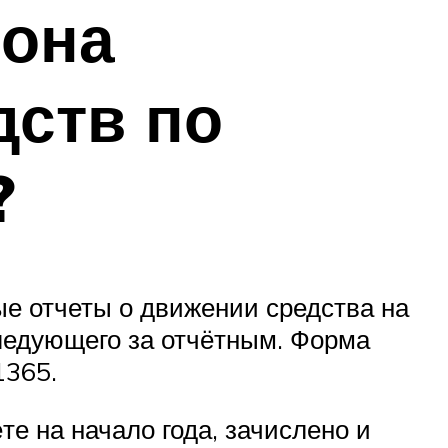
рона
дств по
?
е отчеты о движении средства на
следующего за отчётным. Форма
1365.
те на начало года, зачислено и