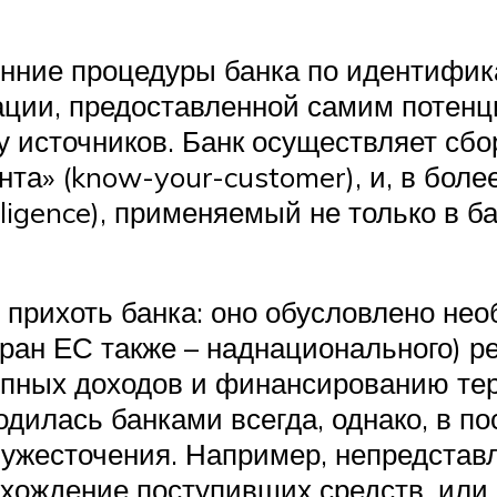
енние процедуры банка по идентифик
ации, предоставленной самим потенц
у источников. Банк осуществляет сбо
нта» (know-your-customer), и, в боле
igence), применяемый не только в ба
 прихоть банка: оно обусловлено не
ран ЕС также – наднационального) р
пных доходов и финансированию тер
одилась банками всегда, однако, в п
 ужесточения. Например, непредстав
хождение поступивших средств, или 