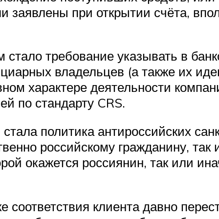
ыли заявлены при открытии счёта, впо
стало требование указывать в банк
ициарных владельцев (а также их и
вном характере деятельности компан
ей по стандарту CRS.
ала политика антироссийских санкци
твенно российскому гражданину, так 
рой окажется россиянин, так или ин
нке соответствия клиента давно пере