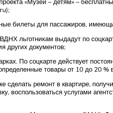
 проекта «Музеи – детям» – бесплатн
ru);
льные билеты для пассажиров, имеющи
на ВДНХ льготникам выдадут по соцка
ия других документов;
арках. По соцкарте действует постоя
определенные товары от 10 до 20 % в
кже сделать ремонт в квартире, полу
вку, воспользоваться услугами аген