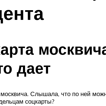
дента
арта москвича
то дает
 москвича. Слышала, что по ней можн
адельцам соцкарты?