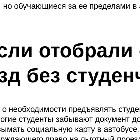
, но обучающиеся за ее пределами в
если отобрал
зд без студен
 о необходимости предъявлять студ
многие студенты забывают документ 
ымать социальную карту в автобусе, 
ерждающего право на льготный проезд