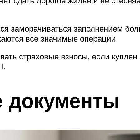
чет сдать дорогое жилье и не стесня
ется заморачиваться заполнением бол
ажаются все значимые операции.
вать страховые взносы, если куплен 
П.
 документы