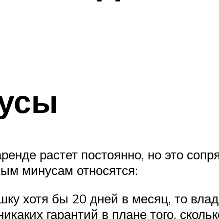
усы
аренде растет постоянно, но это со
ным минусам относятся:
шку хотя бы 20 дней в месяц, то вла
никаких гарантий в плане того, сколь