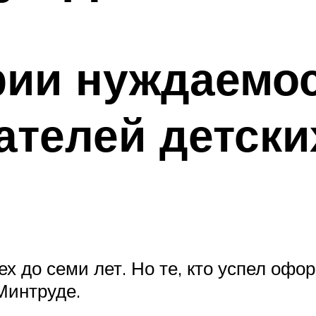
ии нуждаемос
ателей детски
рех до семи лет. Но те, кто успел оф
Минтруде.