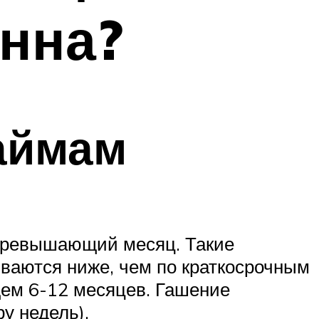
онна?
аймам
 превышающий месяц. Такие
иваются ниже, чем по краткосрочным
щем 6-12 месяцев. Гашение
у недель).