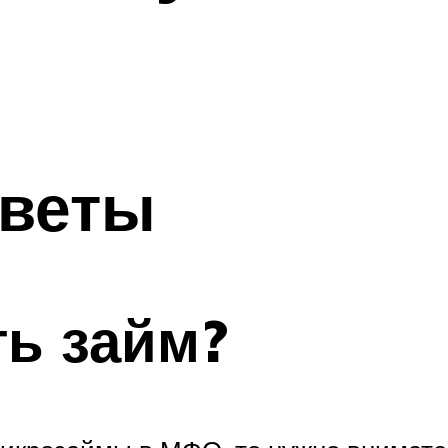
тветы
ть займ?