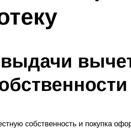
отеку
 выдачи выче
обственности
естную собственность и покупка офор