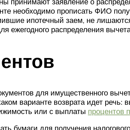
ны принимают заявление о распред
енте необходимо прописать ФИО полу
мившие ипотечный заем, не лишаются
ля ежегодного распределения вычета
ментов
окументов для имущественного вычет
каком варианте возврата идет речь: в
вижимость или с выплаты
процентов п
ать бумаги для получения налогового