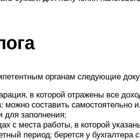
лога
омпетентным органам следующие док
рация, в которой отражены все дохо
в; можно составить самостоятельно 
 для заполнения;
ах с места работы, в которой указа
тный период; берется у бухгалтера с