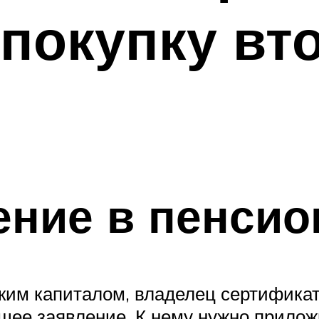
 покупку вт
ение в пенси
ским капиталом, владелец сертифика
ющее заявление. К нему нужно прило