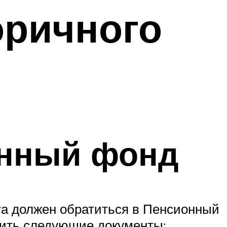
оричного
онный фонд
та должен обратиться в Пенсионный
жить следующие документы: