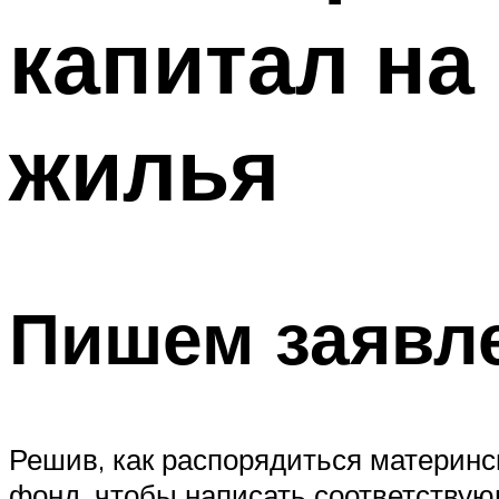
капитал на
жилья
Пишем заявл
Решив, как распорядиться материн
фонд, чтобы написать соответству