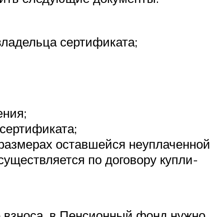
владельца сертификата;
ения;
 сертификата;
 размерах оставшейся неуплаченной
существляется по договору купли-
о взноса, в Пенсионный фонд нужно