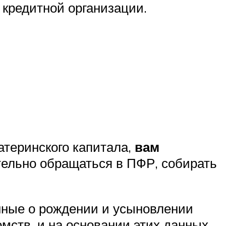
в кредитной организации.
атеринского капитала,
вам
ательно обращаться в ПФР, собирать
нные о рождении и усыновлении
мств, и на основании этих данных