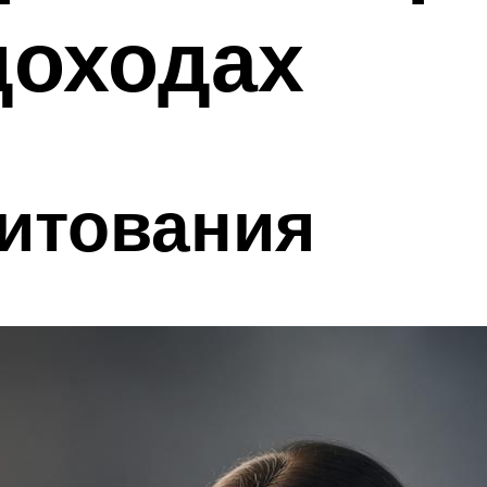
доходах
итования