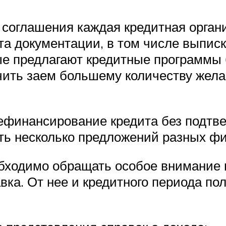
соглашения каждая кредитная орган
а документации, в том числе выписк
ые предлагают кредитные программы б
чить заем большему количеству жела
рефинансирование кредита без подтв
ть несколько предложений разных ф
обходимо обращать особое внимание
авка. От нее и кредитного периода п