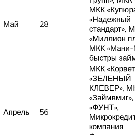
МКК «Купюр
«Надежный
Май
28
стандарт», 
«Миллион пл
МКК «Мани-
быстры зай
МКК «Корвет
«ЗЕЛЕНЫЙ
КЛЕВЕР», М
«Займвмиг»,
«ФУНТ»,
Апрель
56
Микрокреди
компания