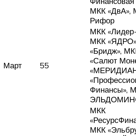
Финансовая 
МКК «ДвА»,
Рифор
МКК «Лидер
МКК «ЯДРО»
«Бридж», МК
«Салют Моне
Март
55
«МЕРИДИАН
«Профессио
Финансы», 
ЭЛЬДОМИН
МКК
«РесурсФина
МКК «Эльбру