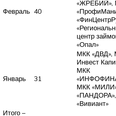
«ЖРЕБИЙ»,
Февраль
40
«ПрофиМани
«ФинЦентрР
«Региональ
центр займо
«Опал»
МКК «ДВД»,
Инвест Капи
МКК
Январь
31
«ИНФОФИНА
МКК «МИЛИ»
«ПАНДОРА»,
«Вивиант»
Итого –