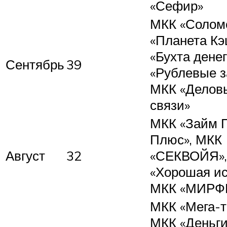
«Сефир»
МКК «Солом
«Планета Кэ
«Бухта денег
Сентябрь
39
«Рублевые з
МКК «Делов
связи»
МКК «Займ 
Плюс», МКК
Август
32
«СЕКВОЙЯ»,
«Хорошая ис
МКК «МИРФ
МКК «Мега-т
МКК «Деньги