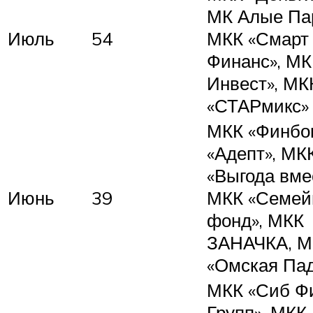
МК Алые Па
Июль
54
МКК «Смарт
Финанс», М
Инвест», МК
«СТАРмикс»
МКК «Финбок
«Адепт», МК
«Выгода вме
Июнь
39
МКК «Семе
фонд», МКК
ЗАНАЧКА, М
«Омская Па
МКК «Сиб Ф
Групп», МКК