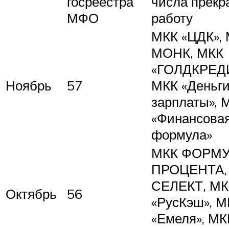
госреестра
числа прекр
МФО
работу
МКК «ЦДК»,
МОНК, МКК
«ГОЛДКРЕДИ
Ноябрь
57
МКК «Деньги
зарплаты», 
«Финансова
формула»
МКК ФОРМ
ПРОЦЕНТА,
СЕЛЕКТ, МК
Октябрь
56
«РусКэш», М
«Емеля», МК