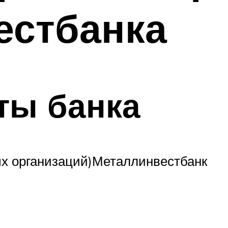
естбанка
ты банка
ых организаций)Металлинвестбанк