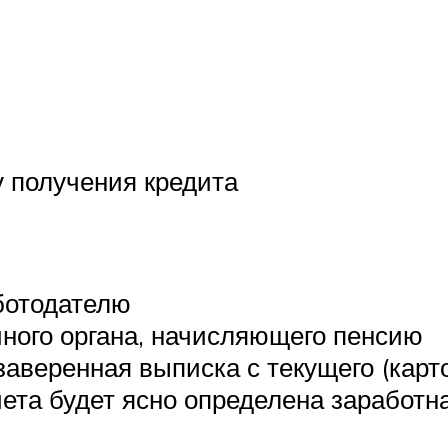
у получения кредита
аботодателю
иного органа, начисляющего пенсию
аверенная выписка с текущего (карточ
та будет ясно определена заработная