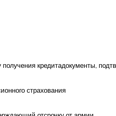
ту получения кредитадокументы, под
сионного страхования
верждающий отсрочку от армии