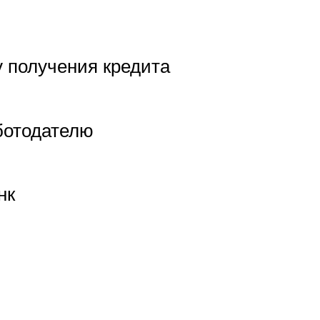
у получения кредита
аботодателю
нк