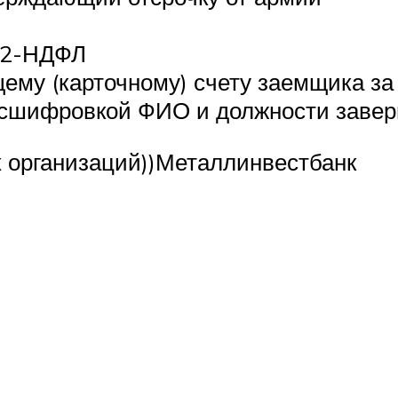
е 2-НДФЛ
щему (карточному) счету заемщика за
асшифровкой ФИО и должности завери
х организаций))Металлинвестбанк