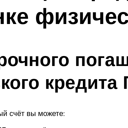
нке физичес
рочного пога
кого кредита
ый счёт вы можете: