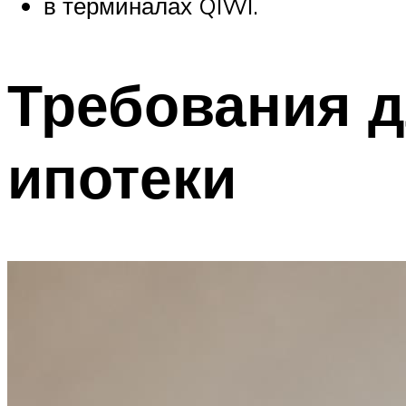
в терминалах QIWI.
Требования 
ипотеки