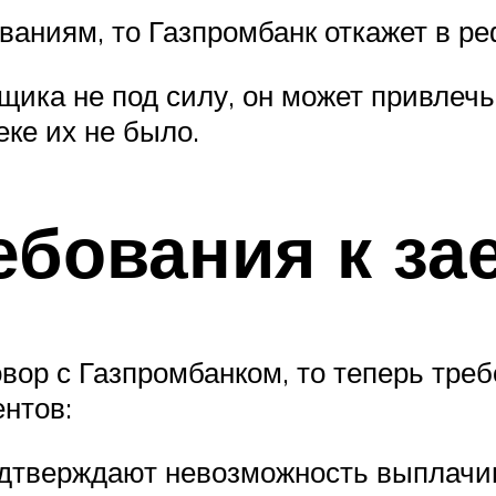
ованиям, то Газпромбанк откажет в р
щика не под силу, он может привлеч
ке их не было.
ебования к за
вор с Газпромбанком, то теперь треб
нтов:
одтверждают невозможность выплачив