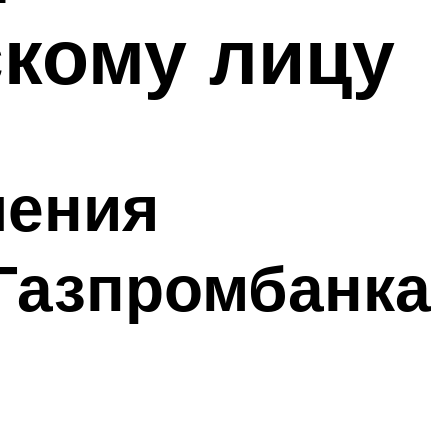
кому лицу
шения
 Газпромбанка