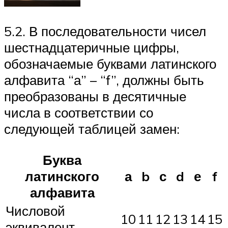
5.2. В последовательности чисел
шестнадцатеричные цифры,
обозначаемые буквами латинского
алфавита “а” – “f”, должны быть
преобразованы в десятичные
числа в соответствии со
следующей таблицей замен:
Буква
латинского
а
b
с
d
е
f
алфавита
Числовой
10
11
12
13
14
15
эквивалент