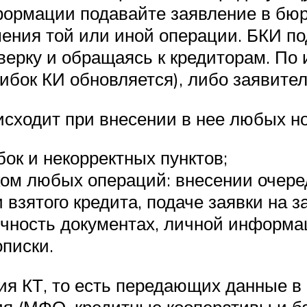
формации подавайте заявление в бюр
шения той или иной операции. БКИ п
верку и обращаясь к кредиторам. По 
ибок КИ обновляется), либо заявите
сходит при внесении в нее любых но
к и некорректных пунктов;
ом любых операций: внесении очере
 взятого кредита, подаче заявки на з
чность документах, личной информа
писки.
я КТ, то есть передающих данные в 
 (МФО, кредитные кооперативы и бан