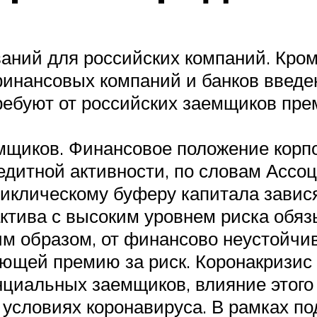
ний для российских компаний. Кром
инансовых компаний и банков введе
ребуют от российских заемщиков пре
мщиков. Финансовое положение корп
едитной активности, по словам Ассоц
циклическому буферу капитала завися
актива с высоким уровнем риска обя
им образом, от финансово неустойчи
ющей премию за риск. Коронакризис
циальных заемщиков, влияние этого 
условиях коронавируса. В рамках по