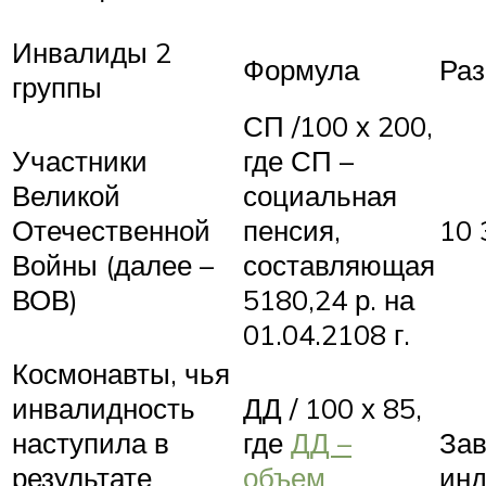
Инвалиды 2
Формула
Раз
группы
СП /100 х 200,
Участники
где СП –
Великой
социальная
Отечественной
пенсия,
10 
Войны (далее –
составляющая
ВОВ)
5180,24 р. на
01.04.2108 г.
Космонавты, чья
инвалидность
ДД / 100 х 85,
наступила в
где
ДД –
Зав
результате
объем
ин