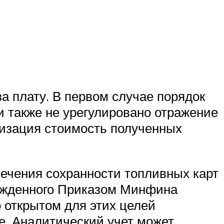
за плату. В первом случае порядок
и также не урегулировано отражение
низация стоимость полученных
печения сохранности топливных карт
вержденного Приказом Минфина
о открытом для этих целей
е. Аналитический учет может