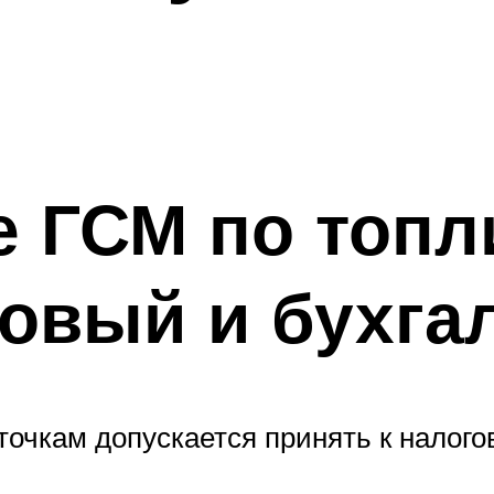
е ГСМ по топ
говый и бухга
очкам допускается принять к налогов