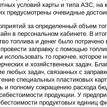
ретных условий карты и типа АЗС, на 
них предусмотрены очевидные достои
оприятий за определенный объем топ
айн в персональном кабинете. В ито
тво топлива и денег было потрачено
 провести заправку с помощью топли
м использовать то горючее, которое
рческих и хозяйственных задач. Бла
е любых задач, связанных с заправк
ение специальных пластиковых карт 
ь и полному сокращению расхода бю
ебестоимости продукции. У предпри
ебестоимости продуктовых единиц ф