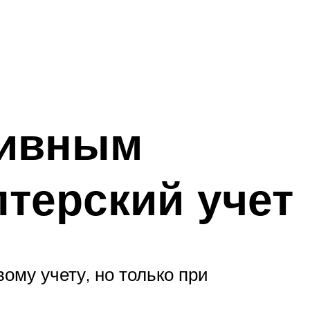
ливным
лтерский учет
ому учету, но только при