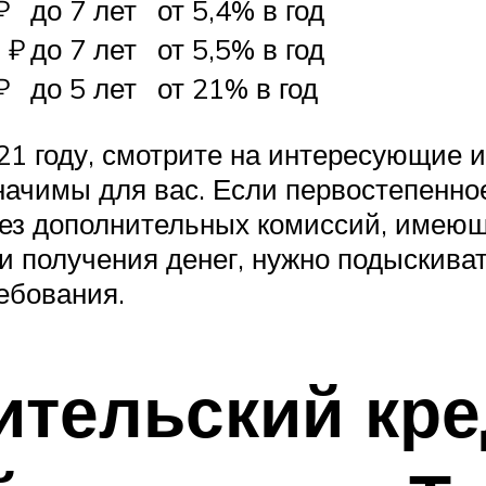
₽
до 7 лет
от 5,4% в год
 ₽
до 7 лет
от 5,5% в год
₽
до 5 лет
от 21% в год
1 году, смотрите на интересующие 
начимы для вас. Если первостепенное
без дополнительных комиссий, имеющ
и получения денег, нужно подыскиват
ебования.
ительский кре