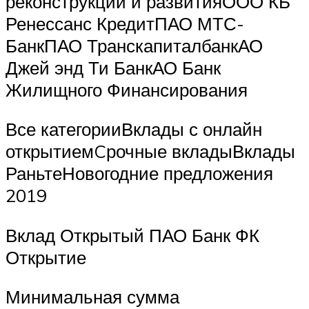
реконструкции и развитияООО КБ
Ренессанс КредитПАО МТС-
БанкПАО ТранскапиталбанкАО
Джей энд Ти БанкАО Банк
Жилищного Финансирования
Все категорииВклады с онлайн
открытиемCрочные вкладыВклады
РаньтеНовогодние предложения
2019
Вклад Открытый ПАО Банк ФК
Открытие
Минимальная сумма