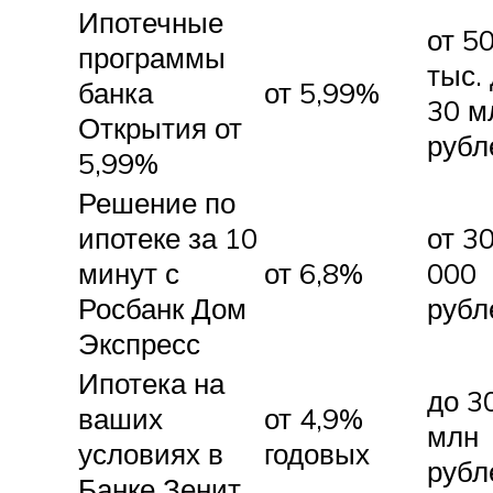
Ипотечные
от 5
программы
тыс.
банка
от 5,99%
30 м
Открытия от
рубл
5,99%
Решение по
ипотеке за 10
от 3
минут с
от 6,8%
000
Росбанк Дом
рубл
Экспресс
Ипотека на
до 3
ваших
от 4,9%
млн
условиях в
годовых
рубл
Банке Зенит