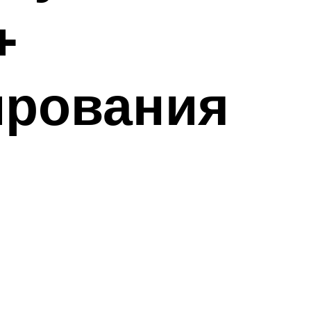
+
ирования