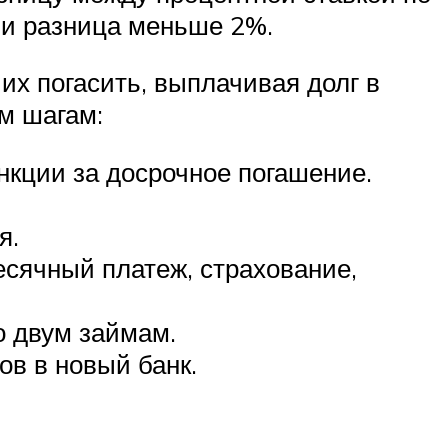
ли разница меньше 2%.
их погасить, выплачивая долг в
им шагам:
нкции за досрочное погашение.
я.
есячный платеж, страхование,
о двум займам.
ов в новый банк.