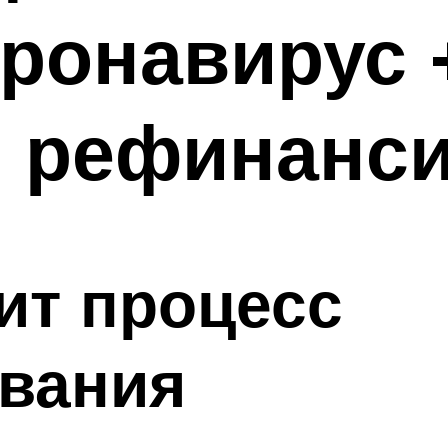
оронавирус 
 рефинанс
ит процесс
вания