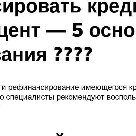
ировать кред
цент — 5 осно
ания ????
ти рефинансирование имеющегося кре
ого специалисты рекомендуют воспол
ы