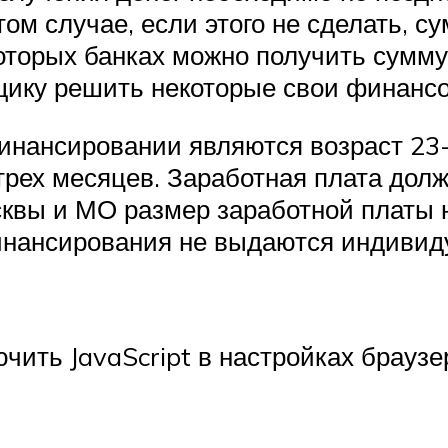
том случае, если этого не сделать, с
оторых банках можно получить сумму
мщику решить некоторые свои финанс
нансировании являются возраст 23-6
трех месяцев. Заработная плата дол
осквы и МО размер заработной платы 
инансирования не выдаются индиви
чить JavaScript в настройках браузе