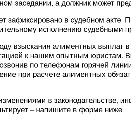
бном заседании, а должник может пре
т зафиксировано в судебном акте. 
дительному исполнению судебными п
воду взыскания алиментных выплат в
ьтацией к нашим опытным юристам. В
позвонив по телефонам горячей лини
ние при расчете алиментных обязат
менениями в законодательстве, инф
льтирует – напишите в форме ниже