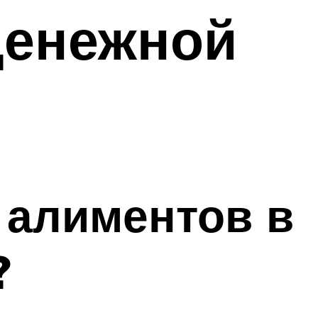
денежной
 алиментов в
?