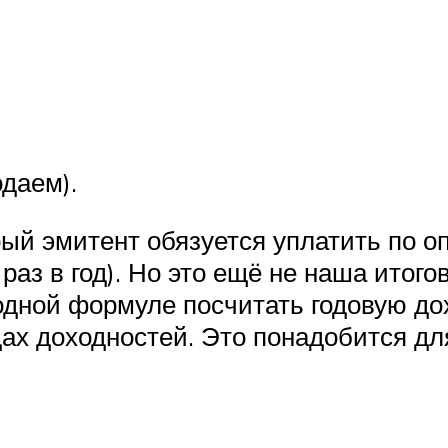
одаем).
рый эмитент обязуется уплатить по о
 раз в год). Но это ещё не наша итог
о одной формуле посчитать годовую д
дах доходностей. Это понадобится дл