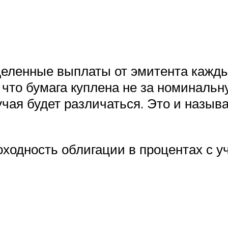
еленные выплаты от эмитента каждый
, что бумага куплена не за номиналь
учая будет различаться. Это и назы
оходность облигации в процентах с у