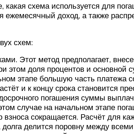
 какая схема используется для погаш
я ежемесячный доход, а также распр
вух схем:
ами. Этот метод предполагает, внес
При этом доля процентов и основной с
ьном этапе большую часть платежа 
 растёт и к концу срока становится 
е досрочного погашения суммы выпл
том случае на начальном этапе пог
 взноса сокращается. Расчёт для ка
 долга делится поровну между всеми