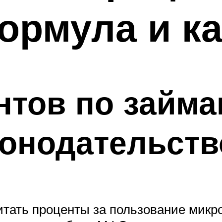
ормула и к
нтов по займа
конодательств
итать проценты за пользование мик