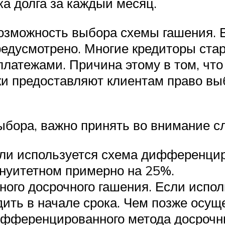
ка долга за каждый месяц.
возможность выбора схемы гашения. 
редусмотрено. Многие кредиторы ст
латежами. Причина этому в том, что
ки предоставляют клиентам право в
ыбора, важно принять во внимание с
ли используется схема дифференцир
ннуитетном примерно на 25%.
ного досрочного гашения. Если испол
дить в начале срока. Чем позже осущ
дифференцированного метода досроч