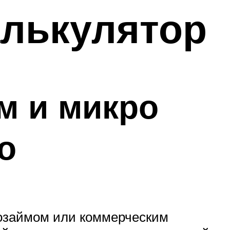
алькулятор
м и микро
о
розаймом или коммерческим