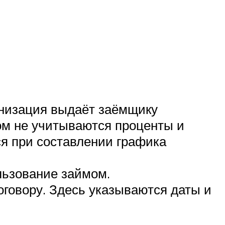
анизация выдаёт заёмщику
ом не учитываются проценты и
ся при составлении графика
льзование займом.
оговору. Здесь указываются даты и