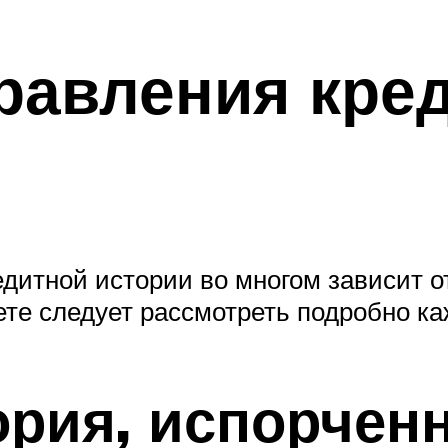
равления кре
дитной истории во многом зависит от
ете следует рассмотреть подробно к
ория, испорченн