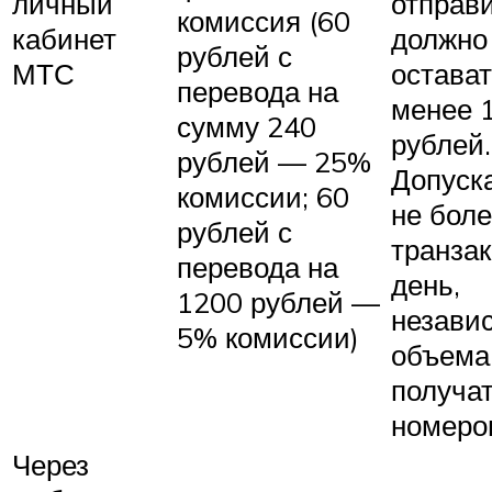
личный
отправ
комиссия (60
кабинет
должно
рублей с
МТС
остават
перевода на
менее 
сумму 240
рублей.
рублей — 25%
Допуск
комиссии; 60
не боле
рублей с
транзак
перевода на
день,
1200 рублей —
незави
5% комиссии)
объема
получа
номеро
Через