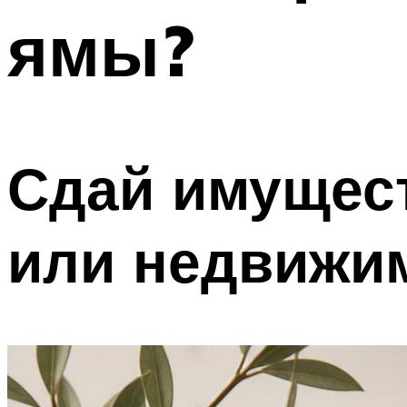
ямы?
Сдай имущест
или недвижи