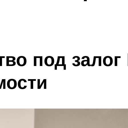
во под залог 
мости