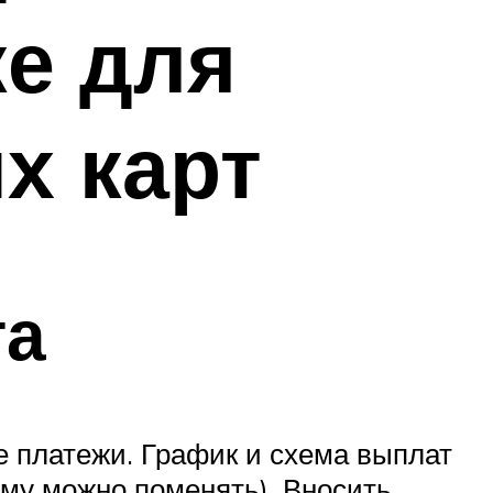
ке для
х карт
та
 платежи. График и схема выплат
ему можно поменять). Вносить