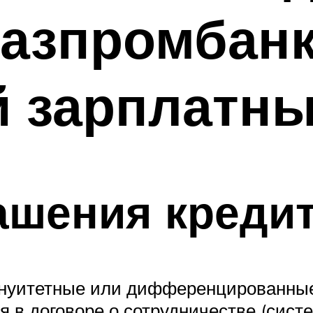
Газпромбан
 зарплатны
ашения креди
ннуитетные или дифференцированные
 в договоре о сотрудничестве (сист