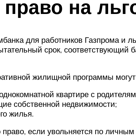
 право на льг
мбанка для работников Газпрома и л
спытательный срок, соответствующий 
ативной жилищной программы могут 
днокомнатной квартире с родителям
ие собственной недвижимости;
го жилья.
о право, если увольняется по личны