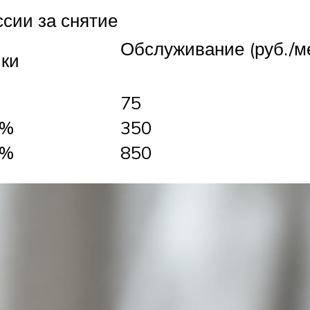
сии за снятие
Обслуживание (руб./м
ки
75
5%
350
5%
850