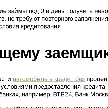
ие займы под 0 в день получить нев
в: не требуют повторного заполнения
словия кредитования
ущему заемщи
ести
автомобиль в кредит без
процент
 условиями предоставления кредита.
анках, например, ВТБ24, Банк Москвы
я с небольшим списком того, на что 