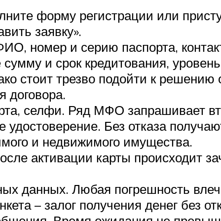
лните форму регистрации или присту
авить заявку».
ИО, номер и серию паспорта, контак
 сумму и срок кредитования, уровень
ако стоит трезво подойти к решению 
 договора.
рта, селфи. Ряд МФО запрашивает в
е удостоверение. Без отказа получаю
мого и недвижимого имущества.
После активации карты происходит з
ых данных. Любая погрешность влече
кета – залог получения денег без отк
общения. Время ожидания не превыша