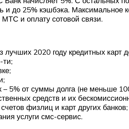
С Банк начисляет 5%. С остальных п
ь и до 25% кэшбэка. Максимальное к
х МТС и оплату сотовой связи.
з лучших 2020 году кредитных карт д
-ти;
ке;
и;
– 5% от суммы долга (не меньше 100
твенных средств и их бескомиссионн
счетов физлиц и карт других банков;
ания услуги смс-сервис.