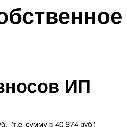
обственное
зносов ИП
, (т.е. сумму в 40 874 руб.)