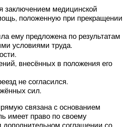
ся заключением медицинской
мощь, положенную при прекращении
ыла ему предложена по результатам
ими условиями труда.
ости.
ений, внесённых в положения его
еезд не согласился.
ужённых сил.
прямую связана с основанием
ль имеет право по своему
ли дополнительном соглашении со