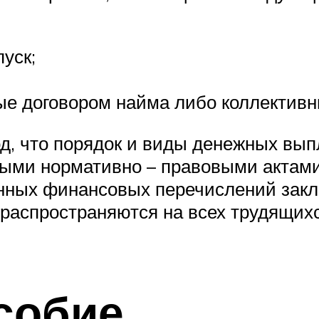
уск;
ые договором найма либо коллективн
д, что порядок и виды денежных вы
ными нормативно – правовыми актам
нных финансовых перечислений заклю
распространяются на всех трудящихся
собие