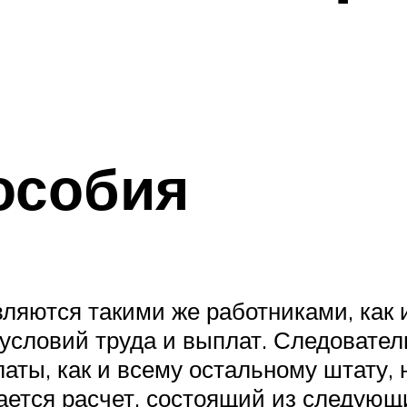
особия
вляются такими же работниками, как 
словий труда и выплат. Следовательн
аты, как и всему остальному штату,
ается расчет, состоящий из следующ