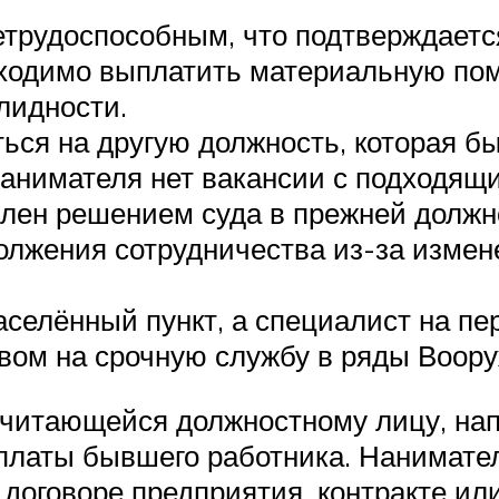
етрудоспособным, что подтверждает
бходимо выплатить материальную по
лидности.
ься на другую должность, которая б
нанимателя нет вакансии с подходящ
лен решением суда в прежней должн
олжения сотрудничества из-за измен
селённый пункт, а специалист на пер
ывом на срочную службу в ряды Воор
ичитающейся должностному лицу, на
рплаты бывшего работника. Нанимате
 договоре предприятия, контракте и