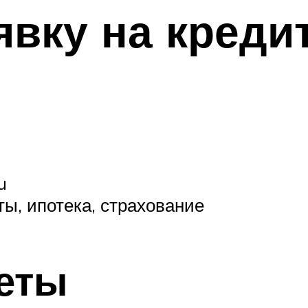
вку на кредит
u
ы, ипотека, страхование
еты