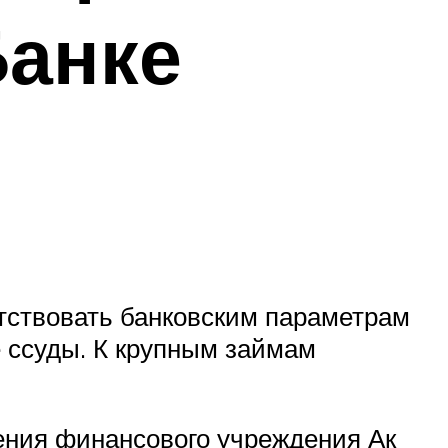
Банке
тствовать банковским параметрам
 ссуды. К крупным займам
ения финансового учреждения Ак