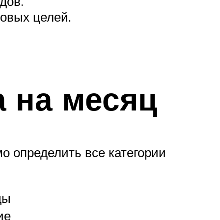
дов.
овых целей.
 на месяц
мо определить все категории
ды
ие