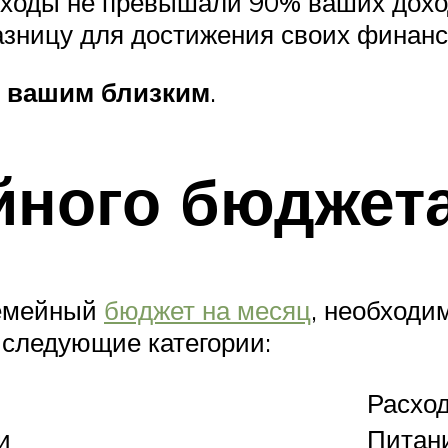
асходы не превышали 90% ваших дохо
азницу для достижения своих финанс
и вашим близким
.
ного бюджета
семейный
бюджет на месяц
, необходи
 следующие категории:
Расхо
и
Питан