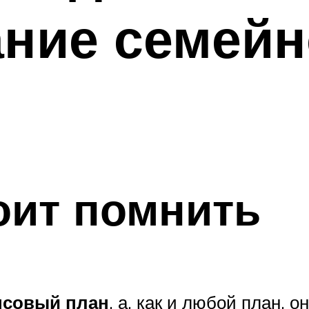
ние семейн
оит помнить
нсовый план
, а, как и любой план, 