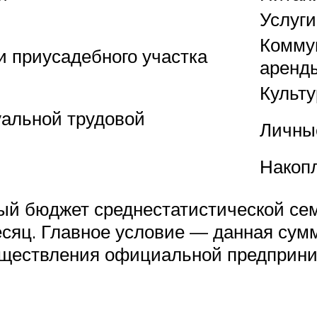
Услуги
Комму
и приусадебного участка
аренд
Культ
уальной трудовой
Личны
Накоп
ый бюджет среднестатистической се
есяц. Главное условие — данная сум
уществления официальной предприни