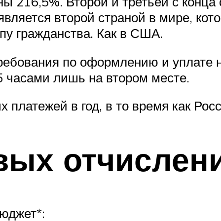
ы 216,5%. Второй и третьей с конца
является второй страной в мире, кото
пу гражданства. Как в США.
ребования по оформлению и уплате 
5 часами лишь на втором месте.
 платежей в год, в то время как Росс
вых отчислен
юджет*: