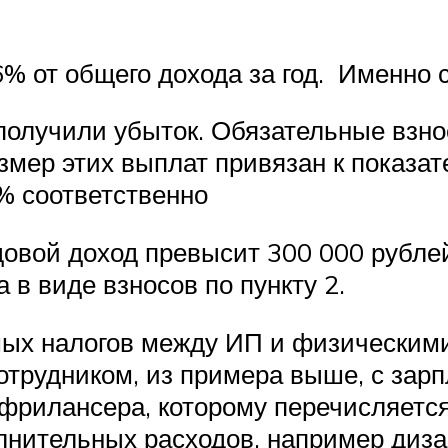
% от общего дохода за год. Именно с
получили убыток. Обязательные взно
азмер этих выплат привязан к показ
1% соответственно
довой доход превысит 300 000 рублей
 в виде взносов по пункту 2.
мых налогов между ИП и физическим
рудником, из примера выше, с зарпл
 фрилансера, которому перечисляетс
лнительных расходов, например диза