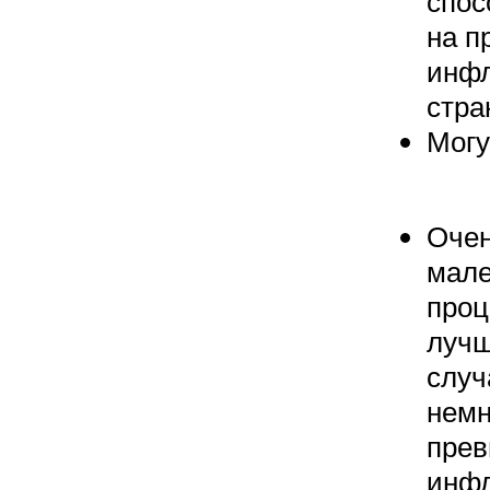
спос
на п
инфл
стра
Могу
Оче
мале
проц
луч
случ
немн
пре
инф