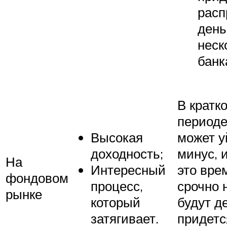
расп
день
неск
банк
В кратк
периоде
Высокая
может у
доходность;
минус, 
На
Интересный
это вре
фондовом
процесс,
срочно 
рынке
который
будут де
затягивает.
придетс