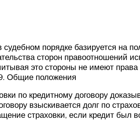
 судебном порядке базируется на по
зательства сторон правоотношений ис
итывая это стороны не имеют права 
09. Общие положения
вки по кредитному договору доказыва
оговору взыскивается долг по страхо
ащение страховки, если кредит был 