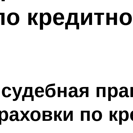
по кредитн
 судебная пра
раховки по к