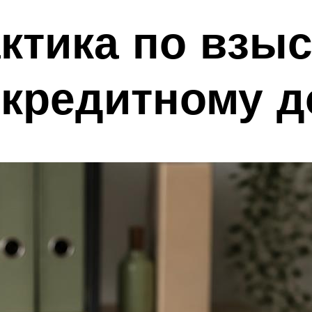
ктика по взы
 кредитному д