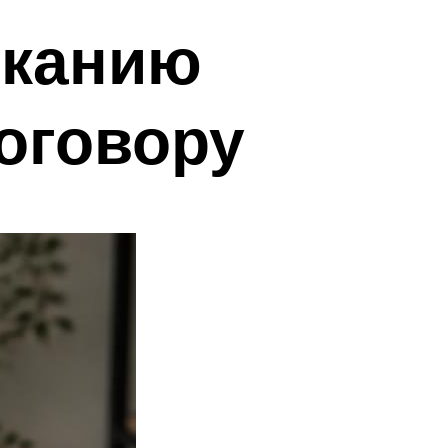
сканию
оговору