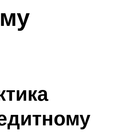
ому
ктика
редитному