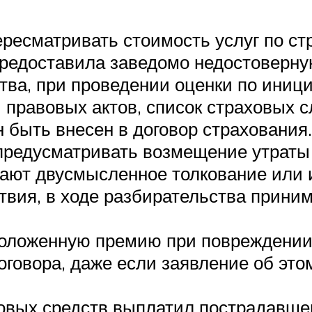
ресматривать стоимость услуг по ст
 предоставила заведомо недостовер
ва, при проведении оценки по иниц
правовых актов, список страховых с
 быть внесен в договор страхования.
предусматривать возмещение утраты
кают двусмысленное толкование или 
ствия, в ходе разбирательства прини
положенную премию при повреждении
оговора, даже если заявление об эт
ховых средств выплатил пострадавш