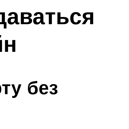
даваться
йн
ту без