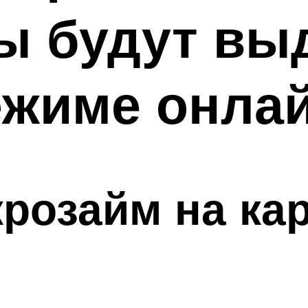
ы будут вы
ежиме онла
крозайм на кар