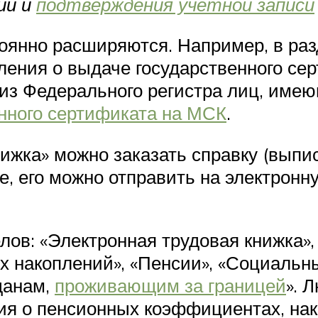
ии и
подтверждения учетной записи
оянно расширяются. Например, в раз
ения о выдаче государственного сер
у из Федерального регистра лиц, име
нного сертификата на МСК
.
ижка» можно заказать справку (выпис
, его можно отправить на электронн
елов: «Электронная трудовая книжка»
х накоплений», «Пенсии», «Социальн
данам,
проживающим за границей
». 
ия о пенсионных коэффициентах, нак