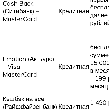
Cash Back
беспла
(Ситибанк) –
Кредитная
далее
MasterCard
рублей
беспл
сумме 
Emotion (Ак Барс)
15 00
– Visa,
Кредитная
в меся
MasterCard
– 199 
месяц
Кэшбэк на все
1 490 
(Райффайзенбанк)
Кредитная