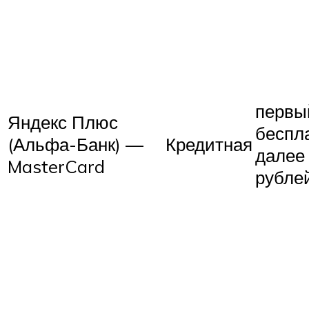
первый
Яндекс Плюс
беспла
(Альфа-Банк) —
Кредитная
далее
MasterCard
рублей