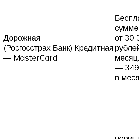
Беспл
сумме
Дорожная
от 30 
(Росгосстрах Банк)
Кредитная
рубле
— MasterCard
месяц
— 349
в мес
первый