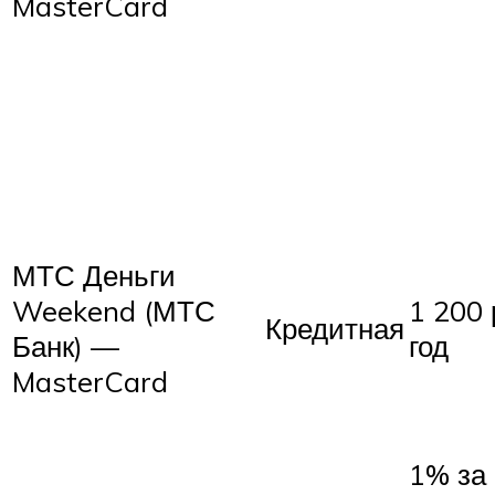
MasterCard
МТС Деньги
Weekend (МТС
1 200 
Кредитная
Банк) —
год
MasterCard
1% за