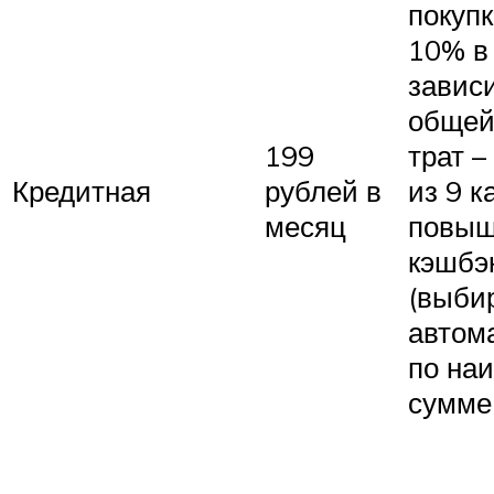
покупк
10% в
завис
общей
199
трат –
Кредитная
рублей в
из 9 к
месяц
повыш
кэшбэ
(выби
автом
по на
сумме 