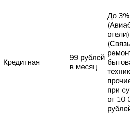
До 3%
(Авиа
отели)
(Связь
ремон
99 рублей
Кредитная
бытов
в месяц
техник
прочи
при с
от 10 
рубле