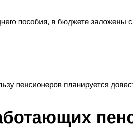
реднего пособия, в бюджете заложен
льзу пенсионеров планируется довес
аботающих пен