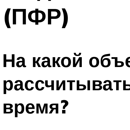
(ПФР)
На какой объ
рассчитыват
время?