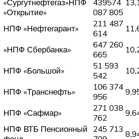
«Сургутнефтегаз»НПФ
439574
13,
«Открытие»
087 805
211 487
НПФ «Нефтегарант»
11,
614
647 260
«НПФ Сбербанка»
10,
665
51 593
НПФ «Большой»
10,
542
106 374
НПФ «Транснефть»
9,9
956
271 038
НПФ «Сафмар»
9,6
762
НПФ ВТБ Пенсионный
245 713
8,9
фонд
709