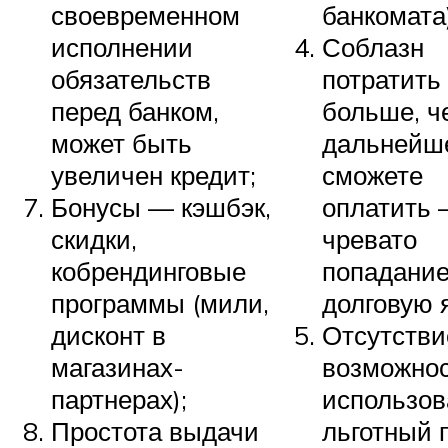
своевременном
банкомата)
исполнении
Соблазн
обязательств
потратить
перед банком,
больше, ч
может быть
дальнейш
увеличен кредит;
сможете
Бонусы — кэшбэк,
оплатить
скидки,
чревато
кобрендинговые
попадание
программы (мили,
долговую 
дисконт в
Отсутстви
магазинах-
возможно
партнерах);
использов
Простота выдачи
льготный 