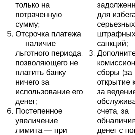
только на
задолженн
потраченную
для избег
сумму;
серьезных
Отсрочка платежа
штрафны
— наличие
санкций;
льготного периода,
Дополнит
позволяющего не
комиссио
платить банку
сборы (за
ничего за
открытие 
использование его
за ведени
денег;
обслужив
Постепенное
счета, за
увеличение
обналичи
лимита — при
денег с п